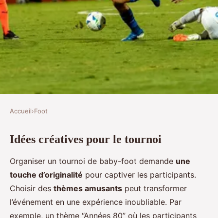
Accueil
›
Foot
FOOT
Idées créatives pour le tournoi
Idées pour organiser un tournoi
de baby-foot
Organiser un tournoi de baby-foot demande
une
touche d’originalité
pour captiver les participants.
Milo
•
18 avril 2025
•
7 min de lecture
Choisir des
thèmes amusants
peut transformer
l’événement en une expérience inoubliable. Par
exemple, un thème “Années 80” où les participants