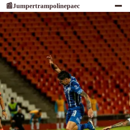
Jumpertrampolinepaec
📰