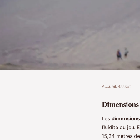
Accueil
›
Basket
BASKET
Dimensions 
Les dimensions stand
Les
dimensions 
de basket
fluidité du jeu
15,24 mètres de