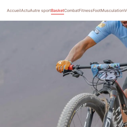
Accueil
Actu
Autre sport
Basket
Combat
Fitness
Foot
Musculation
V