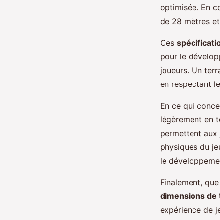
Milo
•
24 mars 2025
•
6 min de lecture
optimisée. En c
de 28 mètres et
Ces
spécificati
pour le dévelop
joueurs. Un terr
en respectant le
En ce qui concer
légèrement en t
permettent aux 
physiques du je
le développemen
Finalement, que 
dimensions de 
expérience de j