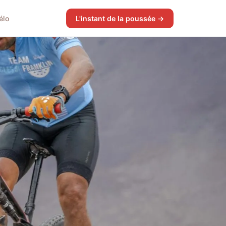
élo
L'instant de la poussée →