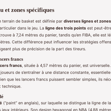
u et zones spécifiques
n terrain de basket est définie par
diverses lignes et zones
articulier dans le jeu. La
ligne des trois points
est peut-être
trouve à 7,24 mètres du panier, tandis qu’en FIBA, elle est 
tres. Cette différence peut influencer les stratégies offens
igeant plus de précision de la part des tireurs.
ncers francs
ncers francs
, située à 4,57 mètres du panier, est universelle
joueurs de s’entraîner à une distance constante, essentielle
ien que les lancers francs puissent sembler simples, ils néc
t technique.
lé
lé
(“paint” en anglais), sur laquelle se distingue la ligne de l
s jeux intérieurs. Son design hexagonal en NBA (4,88 mètre