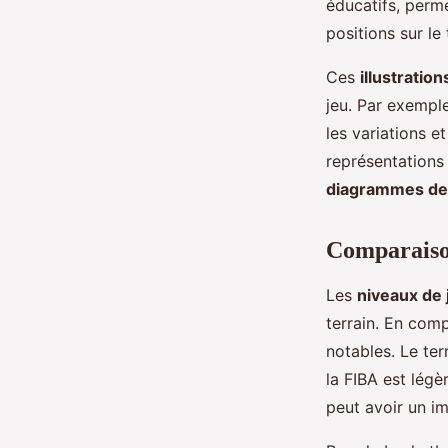
éducatifs, perme
positions sur le 
Ces
illustration
jeu. Par exempl
les variations e
représentations 
diagrammes de 
Comparaison
Les
niveaux de 
terrain. En com
notables. Le te
la FIBA est légè
peut avoir un im