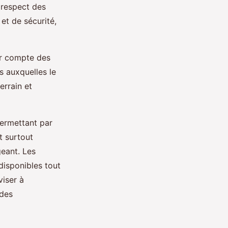
 respect des
et de sécurité,
nir compte des
s auxquelles le
errain et
permettant par
t surtout
geant. Les
disponibles tout
viser à
 des