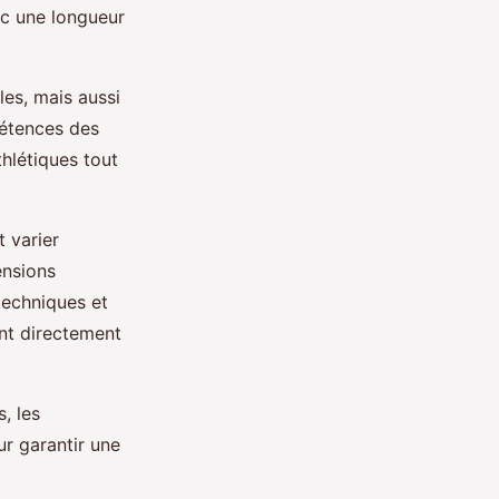
ec une longueur
les, mais aussi
pétences des
hlétiques tout
t varier
ensions
techniques et
ent directement
, les
r garantir une