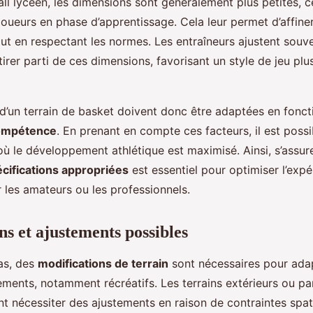
ll lycéen, les dimensions sont généralement plus petites, ce
joueurs en phase d’apprentissage. Cela leur permet d’affiner
t en respectant les normes. Les entraîneurs ajustent souve
tirer parti de ces dimensions, favorisant un style de jeu plu
d’un terrain de basket doivent donc être adaptées en foncti
compétence
. En prenant en compte ces facteurs, il est possi
 le développement athlétique est maximisé. Ainsi, s’assure
cifications appropriées
est essentiel pour optimiser l’expé
 les amateurs ou les professionnels.
ns et ajustements possibles
as, des
modifications de terrain
sont nécessaires pour adap
ments, notamment récréatifs. Les terrains extérieurs ou par
t nécessiter des ajustements en raison de contraintes spat