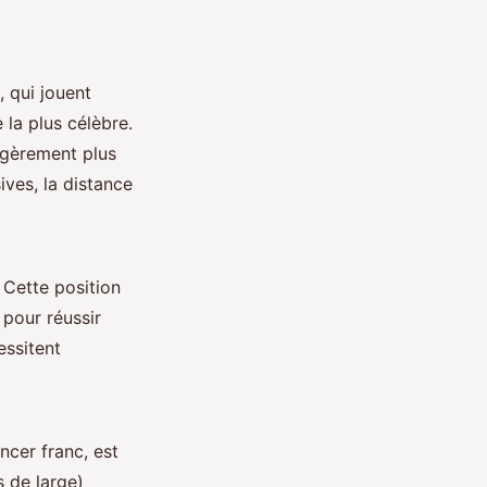
, qui jouent
 la plus célèbre.
légèrement plus
ives, la distance
. Cette position
 pour réussir
essitent
ancer franc, est
s de large)