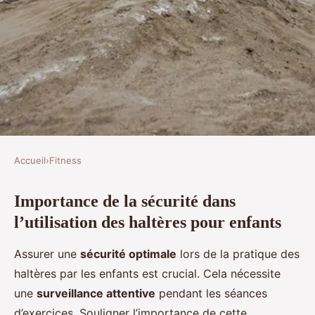
Accueil
›
Fitness
FITNESS
Importance de la sécurité dans
Haltères pour enfant : Guide
l’utilisation des haltères pour enfants
pour une utilisation sécurisée
Assurer une
sécurité optimale
lors de la pratique des
Milo
•
1 avril 2025
•
6 min de lecture
haltères par les enfants est crucial. Cela nécessite
une
surveillance attentive
pendant les séances
d’exercices. Souligner l’importance de cette