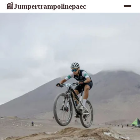
Jumpertrampolinepaec
📰