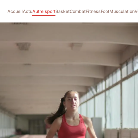
Accueil
Actu
Autre sport
Basket
Combat
Fitness
Foot
Musculation
V