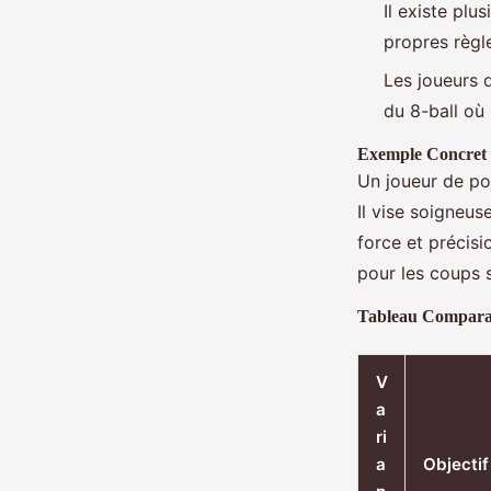
Il existe plu
propres règl
Les joueurs d
du 8-ball où 
Exemple Concret
Un joueur de po
Il vise soigneus
force et précisi
pour les coups s
Tableau Comparati
V
a
ri
a
Objectif