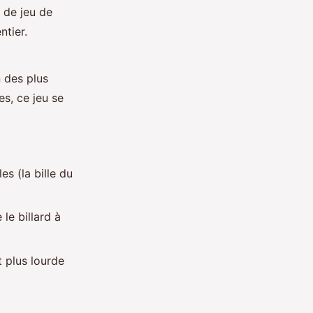
s de jeu de
ntier.
n des plus
es, ce jeu se
es (la bille du
le billard à
t plus lourde