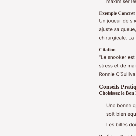
maximiser le
Exemple Concret
Un joueur de sno
ajuste sa queue,
chirurgicale. La
Citation
“Le snooker est 
stress et de ma
Ronnie O’Sulliv
Conseils Prati
Choisissez le Bo
Une bonne que
soit bien équ
Les billes do