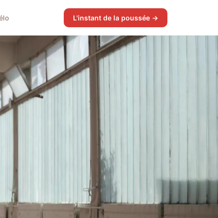
élo
L'instant de la poussée →