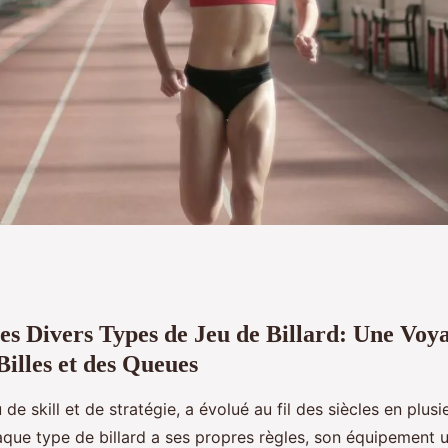
es Divers Types de Jeu de Billard: Une Voy
e jeu de billard
illes et des Queues
u de skill et de stratégie, a évolué au fil des siècles en plus
aque type de billard a ses propres règles, son équipement u