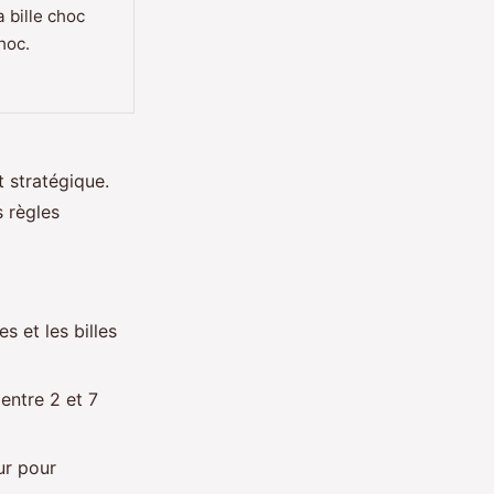
 bille choc
hoc.
t stratégique.
s règles
s et les billes
 entre 2 et 7
eur pour