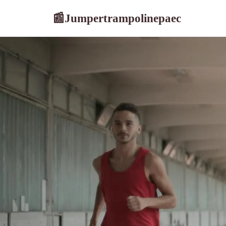
Jumpertrampolinepaec
📰