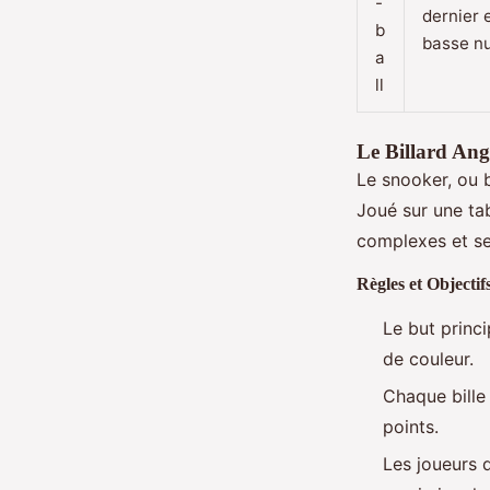
-
dernier e
b
basse n
a
ll
Le Billard Angl
Le snooker, ou b
Joué sur une tab
complexes et se
Règles et Objectif
Le but princi
de couleur.
Chaque bille 
points.
Les joueurs d