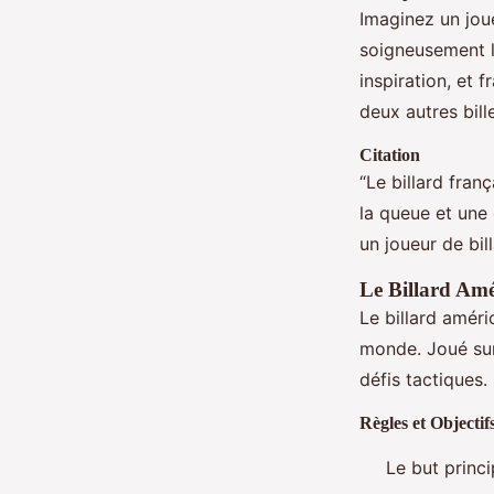
Imaginez un joue
soigneusement la
inspiration, et 
deux autres bil
Citation
“Le billard fran
la queue et une
un joueur de bil
Le Billard Amé
Le billard améri
monde. Joué sur
défis tactiques.
Règles et Objectif
Le but princi